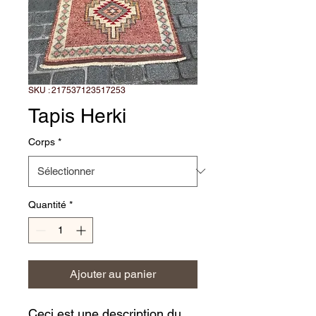
SKU : 217537123517253
Tapis Herki
Corps
*
Quantité
*
Ajouter au panier
Ceci est une description du 