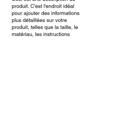
produit. C'est l'endroit idéal 
pour ajouter des informations 
plus détaillées sur votre 
produit, telles que la taille, le 
matériau, les instructions 
d'entretien et de nettoyage.
INFORMATION PRODUIT
C'est l'endroit idéal pour ajouter des
POLITIQUE DE
informations plus détaillées sur votre
REMBOURSEMENT DES
produit, telles que la taille, le
PRODUITS ET DE
matériau, les instructions d'entretien
L'ARGENT
et de nettoyage. Ici, vous pouvez
également expliquer les
Ceci est une politique de produit et de
caractéristiques qui distinguent votre
INFORMATIONS SUR LA
remboursement. C'est un excellent
produit des autres et ses avantages
LIVRAISON
endroit pour expliquer ce que vos
pour l'utilisateur.
clients doivent faire s'ils ne sont pas
Il s'agit d'une politique d'expédition.